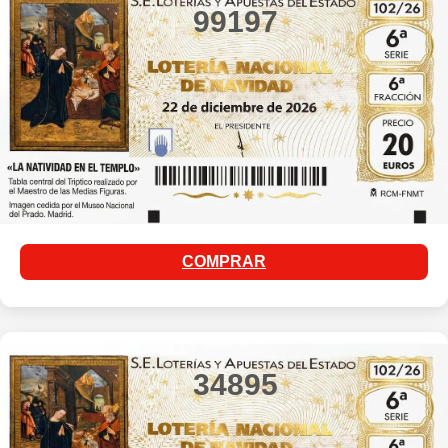
99197
COMPRAR
34895