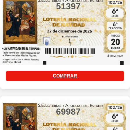
51397
COMPRAR
69987