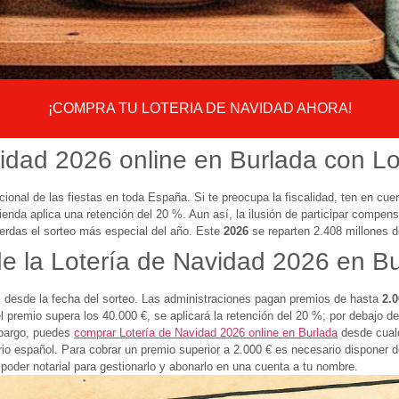
¡COMPRA TU LOTERIA DE NAVIDAD AHORA!
dad 2026 online en Burlada con Lote
onal de las fiestas en toda España. Si te preocupa la fiscalidad, ten en cu
ienda aplica una retención del 20 %. Aun así, la ilusión de participar compe
ierdas el sorteo más especial del año. Este
2026
se reparten 2.408 millones d
de la Lotería de Navidad 2026 en B
 desde la fecha del sorteo. Las administraciones pagan premios de hasta
2.0
el premio supera los 40.000 €, se aplicará la retención del 20 %; por debajo d
mbargo, puedes
comprar Lotería de Navidad 2026 online en Burlada
desde cualq
torio español. Para cobrar un premio superior a 2.000 € es necesario dispone
poder notarial para gestionarlo y abonarlo en una cuenta a tu nombre.