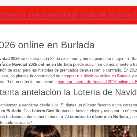
otería de navidad online Burla
026 online en Burlada
vidad 2026
se celebra cada 22 de diciembre y nunca pierde su magia. En
Bu
ría de Navidad 2026 online en Burlada
puede adquirirse cómodamente a tr
ón de azar, pero las historias de premiados demuestran lo contrario. En 201
 eso, no pierdas la oportunidad de
comprar tus décimos online en Burlada
y a
ya: “Leí un artículo, me animé a
comprar Lotería de Navidad 2026 online en 
tanta antelación la Lotería de Nav
comienzan a venderse desde julio. Si tienes un número favorito o una corazo
 en Burlada
. Con
Lotería Castillo
puedes buscar, elegir y asegurar tu número
una tradición profundamente nuestra. Al
comprar tu décimo en Burlada
, pue
tentarlo este año?