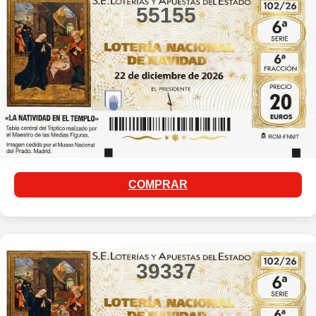
55155
COMPRAR
39337