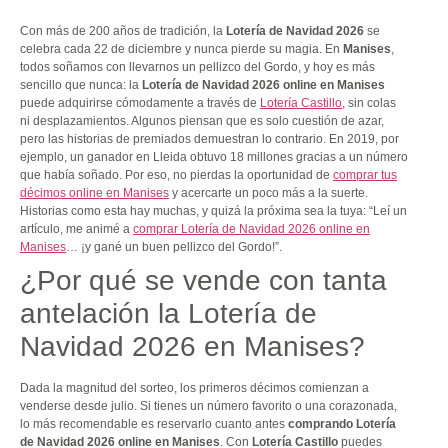
Con más de 200 años de tradición, la
Lotería de Navidad 2026
se
celebra cada 22 de diciembre y nunca pierde su magia. En
Manises
,
todos soñamos con llevarnos un pellizco del Gordo, y hoy es más
sencillo que nunca: la
Lotería de Navidad 2026 online en Manises
puede adquirirse cómodamente a través de
Lotería Castillo
, sin colas
ni desplazamientos. Algunos piensan que es solo cuestión de azar,
pero las historias de premiados demuestran lo contrario. En 2019, por
ejemplo, un ganador en Lleida obtuvo 18 millones gracias a un número
que había soñado. Por eso, no pierdas la oportunidad de
comprar tus
décimos online en Manises
y acercarte un poco más a la suerte.
Historias como esta hay muchas, y quizá la próxima sea la tuya: “Leí un
artículo, me animé a
comprar Lotería de Navidad 2026 online en
Manises
… ¡y gané un buen pellizco del Gordo!”.
¿Por qué se vende con tanta
antelación la Lotería de
Navidad 2026 en Manises?
Dada la magnitud del sorteo, los primeros décimos comienzan a
venderse desde julio. Si tienes un número favorito o una corazonada,
lo más recomendable es reservarlo cuanto antes
comprando Lotería
de Navidad 2026 online en Manises
. Con
Lotería Castillo
puedes